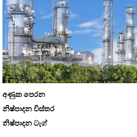
අණුක පෙරන
නිෂ්පාදන විස්තර
නිෂ්පාදන ටැග්