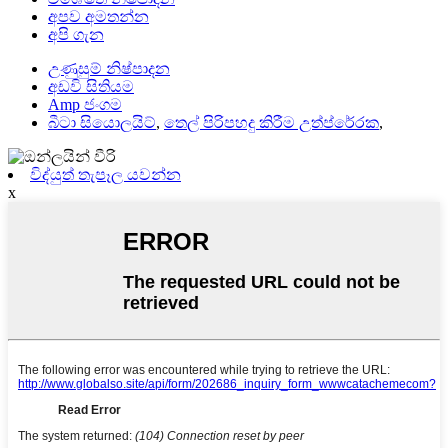
අපව අමතන්න
අපි ගැන
උණුසුම් නිෂ්පාදන
අඩවි සිතියම
Amp ජංගම
බීටා සියොලයිට්
,
තෙල් පිරිපහදු කිරීම උත්ප්රේරක
,
විද්යුත් තැපෑල යවන්න
x