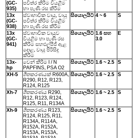
(GC-
පවිත්ර කිරීම වියළීම
935)
හා පැණි රස කිරීම
13x
ස්වාභාවික වායු, වායු
සියොලයිට්
4 ~ 6
S
(GC-
පවිත්ර කිරීම වියළීම
938)
හා පැණි රස කිරීම
13x
ස්වාභාවික වායුව
සියොලයිට්
1.6 සහ
E
(GC-
වියළීම හා පැණි රස
3.0
941)
කිරීම සහ
එල්පීජී ඇළ
දොළ, වායු පිරිසිදු
කිරීම
13x-
වෙන් කිරීම I / N
සියොලයිට්
1.6 ~ 2.5
S
hp
PAPFINS, PSA O2
X
H-5
ශීතකරණයක් R600A,
සියොලයිට්
1.6 ~ 2.5
S
R290, R12, R123,
R124, R125
Xh-7
ශීතකරණය R290,
සියොලයිට්
1.6 ~ 2.5
S
R12, R123, R124,
R125, R11, R134A
Xh-9
ශීතකරණය R123,
සියොලයිට්
1.6 ~ 2.5
S
R124, R125, R11,
R134A, R114A,
R152A, R152A,
R153A, R153A,
R153A, R153A