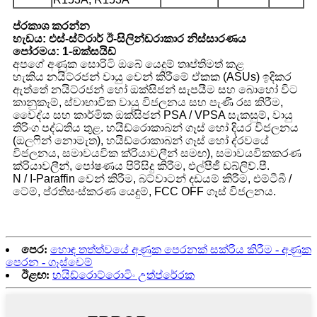
ප්රකාශ කරන්න
හැඩය: එස්-ස්ට්රාර් ඊ-සිලින්ඩරාකාර නිස්සාරණය
පෝරමය: 1-ඔක්සයිඩ්
අපගේ අණුක සොරිටි ඔබේ යෙදුම් තෘප්තිමත් කළ
හැකිය
නයිට්රජන් වායු වෙන් කිරීමේ ඒකක (ASUs) ඉදිකර
ඇත්තේ නයිට්රජන් හෝ ඔක්සිජන් සැපයීම සහ බොහෝ විට
කානුකෑම්, ස්වාභාවික වායු විජලනය සහ පැණි රස කිරීම,
වෛද්ය සහ කාර්මික ඔක්සිජන් PSA / VPSA සැකසුම්, වායු
තිරිංග පද්ධතිය තුළ. හයිඩ්රොකාබන් ගෑස් හෝ දියර විජලනය
(ඔලෆින් නොමැත), හයිඩ්රොකාබන් ගෑස් හෝ ද්රවයේ
විජලනය, සමාවයවික ක්රියාවලීන් සමඟ), සමාවයවිකකරණ
ක්රියාවලීන්, පෝෂණය පිරිසිදු කිරීම, එල්පීජී ඩබ්ලිව්.පී.
N / I-Paraffin වෙන් කිරීම, බට්වාටන් දඩයම් කිරීම, එම්ටීබී /
ටේම්, ප්රතිසංස්කරණ යෙදුම්, FCC OFF ගෑස් විජලනය.
පෙර:
හොඳ තත්ත්වයේ අණුක පෙරනක් සක්රිය කිරීම - අණුක
පෙරන - ගෑස්චෙම්
ඊළඟ:
හයිඩ්රොට්රොටිං උත්ප්රේරක