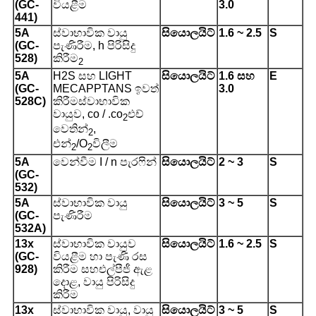
(GC-
වියළීම
3.0
441)
5A
ස්වාභාවික වායු
සියොලයිට්
1.6 ~ 2.5
S
(GC-
පැණිරීම, h පිරිසිදු
528)
කිරීම
2
5A
H2S සහ LIGHT
සියොලයිට්
1.6 සහ
E
(GC-
MECAPPTANS ඉවත්
3.0
528C)
කිරීම
ස්වාභාවික
වායුව, co / .co
එච්
2
වෙතින්
,
2
එන්
/O
විලීම
2
2
5A
වෙන්වීම I / n පැරෆින්
සියොලයිට්
2 ~ 3
S
(GC-
532)
5A
ස්වාභාවික වායු
සියොලයිට්
3 ~ 5
S
(GC-
පැණිරීම
532A)
13x
ස්වාභාවික වායුව
සියොලයිට්
1.6 ~ 2.5
S
(GC-
වියළීම හා පැණි රස
928)
කිරීම සහ
එල්පීජී ඇළ
දොළ, වායු පිරිසිදු
කිරීම
13x
ස්වාභාවික වායු, වායු
සියොලයිට්
3 ~ 5
S