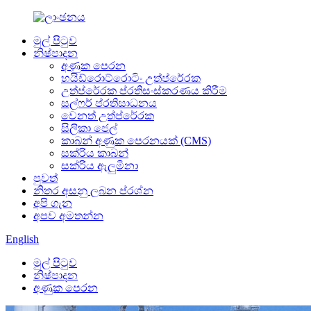
මුල් පිටුව
නිෂ්පාදන
අණුක පෙරන
හයිඩ්රොට්රොටිං උත්ප්රේරක
උත්ප්රේරක ප්රතිසංස්කරණය කිරීම
සල්ෆර් ප්රතිසාධනය
වෙනත් උත්ප්රේරක
සිලිකා ජෙල්
කාබන් අණුක පෙරනයක් (CMS)
සක්රිය කාබන්
සක්රිය ඇලුමිනා
පුවත්
නිතර අසනු ලබන ප්රශ්න
අපි ගැන
අපව අමතන්න
English
මුල් පිටුව
නිෂ්පාදන
අණුක පෙරන