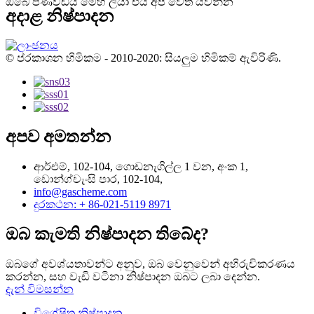
ඔබේ පණිවිඩය මෙහි ලියා එය අප වෙත යවන්න
අදාළ නිෂ්පාදන
© ප්රකාශන හිමිකම - 2010-2020: සියලුම හිමිකම් ඇවිරිණි.
අපව අමතන්න
ආර්එම්, 102-104, ගොඩනැගිල්ල 1 වන, අංක 1,
ඩොන්ග්චැංසි පාර, 102-104,
info@gascheme.com
දුරකථන: + 86-021-5119 8971
ඔබ කැමති නිෂ්පාදන තිබේද?
ඔබගේ අවශ්යතාවන්ට අනුව, ඔබ වෙනුවෙන් අභිරුචිකරණය
කරන්න, සහ වැඩි වටිනා නිෂ්පාදන ඔබට ලබා දෙන්න.
දැන් විමසන්න
විශේෂිත නිෂ්පාදන