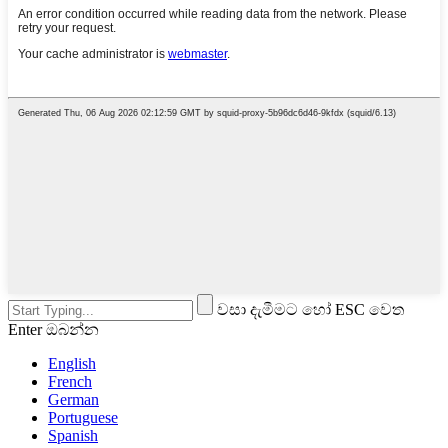
වසා දැමීමට හෝ ESC වෙත
Enter ඔබන්න
English
French
German
Portuguese
Spanish