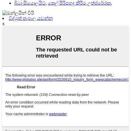
බීටා සියොලයිට්
,
තෙල් පිරිපහදු කිරීම උත්ප්රේරක
,
විද්යුත් තැපෑල යවන්න
x