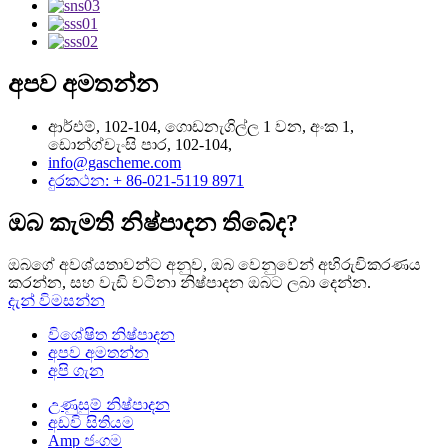
අපව අමතන්න
ආර්එම්, 102-104, ගොඩනැගිල්ල 1 වන, අංක 1,
ඩොන්ග්චැංසි පාර, 102-104,
info@gascheme.com
දුරකථන: + 86-021-5119 8971
ඔබ කැමති නිෂ්පාදන තිබේද?
ඔබගේ අවශ්යතාවන්ට අනුව, ඔබ වෙනුවෙන් අභිරුචිකරණය
කරන්න, සහ වැඩි වටිනා නිෂ්පාදන ඔබට ලබා දෙන්න.
දැන් විමසන්න
විශේෂිත නිෂ්පාදන
අපව අමතන්න
අපි ගැන
උණුසුම් නිෂ්පාදන
අඩවි සිතියම
Amp ජංගම