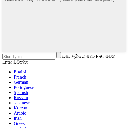
වසා දැමීමට හෝ ESC වෙත
Enter ඔබන්න
English
French
German
Portuguese
Spanish
Russian
Japanese
Korean
Arabic
Irish
Greek