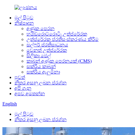
මුල් පිටුව
නිෂ්පාදන
අණුක පෙරන
හයිඩ්රොට්රොටිං උත්ප්රේරක
උත්ප්රේරක ප්රතිසංස්කරණය කිරීම
සල්ෆර් ප්රතිසාධනය
වෙනත් උත්ප්රේරක
සිලිකා ජෙල්
කාබන් අණුක පෙරනයක් (CMS)
සක්රිය කාබන්
සක්රිය ඇලුමිනා
පුවත්
නිතර අසනු ලබන ප්රශ්න
අපි ගැන
අපව අමතන්න
English
මුල් පිටුව
නිතර අසනු ලබන ප්රශ්න