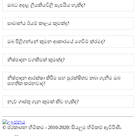
ඔබට අදාළ ලියකියවිලි සැපයිය හැකිද?
සාමාන්ය ඊයම් කාලය කුමක්ද?
ඔබ පිළිගන්නේ කුමන ආකාරයේ ගෙවීම් ක්රමද?
නිෂ්පාදන වගකීමක් කුමක්ද?
නිෂ්පාදන ආරක්ෂා කිරීම සහ සුරක්ෂිතව තබා ගැනීම ඔබ
සහතික කරනවාද?
නැව් ගාස්තු ගැන කුමක් කිව හැකිද?
© ප්රකාශන හිමිකම - 2010-2020: සියලුම හිමිකම් ඇවිරිණි.