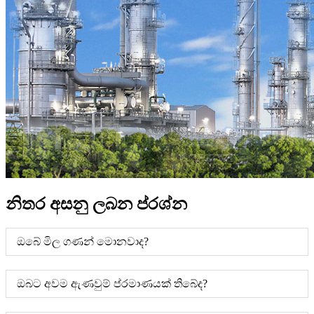
නිතර අසනු ලබන ප්රශ්න
ඔබේ මිල ගණන් මොනවාද?
ඔබට අවම ඇණවුම් ප්රමාණයක් තිබේද?